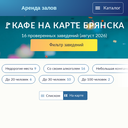
Аренда залов
Каталог
Брянск
🚩КАФЕ НА КАРТЕ БРЯНСКА
16 проверенных заведений (август 2026)
Фильтр заведений
Недорогие места
9
Со своим алкоголем
16
Небольшая компан
До 20 человек
6
До 30 человек
10
До 100 человек
2
На карте
Списком
Колл-центр
+7 (903) 868-25-32
Подберите мне зал