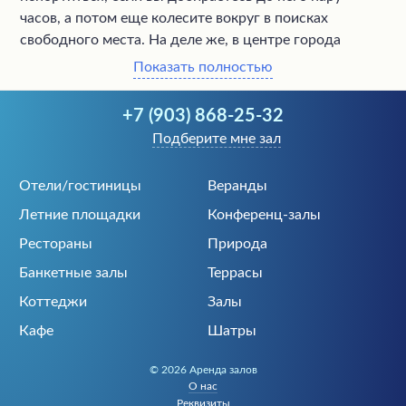
часов, а потом еще колесите вокруг в поисках
свободного места. На деле же, в центре города
размещено столько заведений, что найти наиболее
Показать полностью
близко расположенное к месту работы или учебы не
составит особого труда.
+7 (903) 868-25-32
Подберите мне зал
Воспользуетесь нашим каталогом, чтобы быстро
находить заведения, расположенные рядом с вами на
Отели/гостиницы
Веранды
данный момент. Только у нас вы получите:
Летние площадки
Конференц-залы
пополняемый каталог заведений в виде списка
Рестораны
Природа
или отметок на карте;
всю необходимую контактную информацию, как
Банкетные залы
Террасы
действующий телефон и настоящий адрес;
Коттеджи
Залы
реальные фото и актуальные цены;
Кафе
Шатры
краткое описание каждого заведения;
удобная система поиска.
© 2026 Аренда залов
О нас
Реквизиты