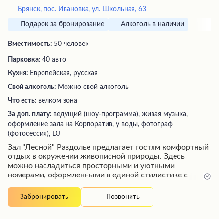
Брянск, пос. Ивановка, ул. Школьная, 63
Подарок за бронирование
Алкоголь в наличии
Вместимость:
50 человек
Парковка:
40 авто
Кухня:
Европейская, русская
Свой алкоголь:
Можно свой алкоголь
Что есть:
велком зона
За доп. плату:
ведущий (шоу-программа), живая музыка,
оформление зала на Корпоратив, у воды, фотограф
(фотосессия), DJ
Зал "Лесной" Раздолье предлагает гостям комфортный
отдых в окружении живописной природы. Здесь
можно насладиться просторными и уютными
номерами, оформленными в единой стилистике с
ландшафтным дизайном территории. Заведение радует
вкусной и качественной едой, а также приветливым и
Позвонить
Забронировать
отзывчивым персоналом, готовым помочь с любым
вопросом. Независимо от погодных условий,