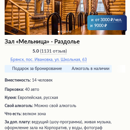
и
от
3000
/чел.
и
9000
Зал «Мельница» - Раздолье
(
1131 отзыв
)
5.0
Брянск, пос. Ивановка, ул. Школьная, 63
Подарок за бронирование
Алкоголь в наличии
Вместимость:
14 человек
Парковка:
40 авто
Кухня:
Европейская, русская
Свой алкоголь:
Можно свой алкоголь
Что есть:
велком зона
За доп. плату:
ведущий (шоу-программа), живая музыка,
оформление зала на Корпоратив, у воды, фотограф