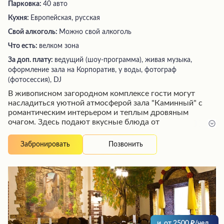
Парковка:
40 авто
Кухня:
Европейская, русская
Свой алкоголь:
Можно свой алкоголь
Что есть:
велком зона
За доп. плату:
ведущий (шоу-программа), живая музыка,
оформление зала на Корпоратив, у воды, фотограф
(фотосессия), DJ
В живописном загородном комплексе гости могут
насладиться уютной атмосферой зала "Каминный" с
романтическим интерьером и теплым дровяным
очагом. Здесь подают вкусные блюда от
профессиональных поваров, а дружелюбный персонал
обеспечивает безупречное обслуживание. Посетители
Позвонить
Забронировать
высоко оценивают красочное оформление банкетов и
торжеств, а также удобные номера с кондиционерами
и всеми необходимыми удобствами. На обширной
территории есть озера, пруды, зоопарк, музей и другие
достопримечательности для интересного отдыха.
и
от
2500
/чел.