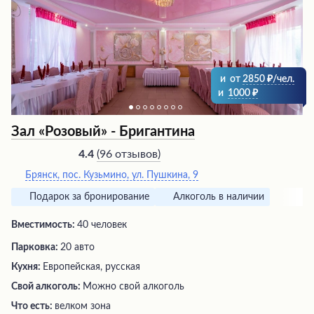
атмосфера уюта и гармонии не покидает это место,
делая его идеальным выбором для спокойного отдыха
или проведения различных мероприятий на природе.
и
от
2850
/чел.
и
1000
Зал «Розовый» - Бригантина
(
96 отзывов
)
4.4
Брянск, пос. Кузьмино, ул. Пушкина, 9
Подарок за бронирование
Алкоголь в наличии
Вместимость:
40 человек
Парковка:
20 авто
Кухня:
Европейская, русская
Свой алкоголь:
Можно свой алкоголь
Что есть:
велком зона