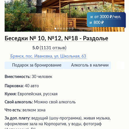
и
от
3000
/чел.
и
800
Беседки № 10, №12, №18 - Раздолье
(
1131 отзыв
)
5.0
Брянск, пос. Ивановка, ул. Школьная, 63
Подарок за бронирование
Алкоголь в наличии
Вместимость:
30 человек
Парковка:
40 авто
Кухня:
Европейская, русская
Свой алкоголь:
Можно свой алкоголь
Что есть:
велком зона
За доп. плату:
ведущий (шоу-программа), живая музыка,
оформление зала на Корпоратив, у воды, фотограф