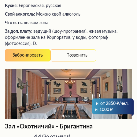
Кухня:
Европейская, русская
Свой алкоголь:
Можно свой алкоголь
Что есть:
велком зона
За доп. плату:
ведущий (шоу-программа), живая музыка,
оформление зала на Корпоратив, у воды, фотограф
(фотосессия), DJ
Позвонить
Забронировать
и
от
2850
/чел.
и
1000
Зал «Охотничий» - Бригантина
(
96 отзывов
)
4.4