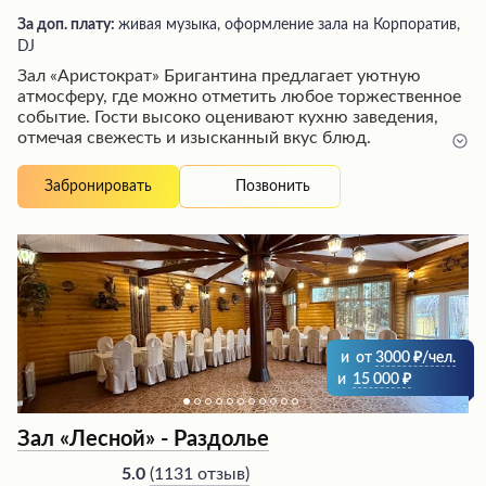
За доп. плату:
живая музыка, оформление зала на Корпоратив,
DJ
Зал «Аристократ» Бригантина предлагает уютную
атмосферу, где можно отметить любое торжественное
событие. Гости высоко оценивают кухню заведения,
отмечая свежесть и изысканный вкус блюд.
Обслуживание здесь на высоком уровне благодаря
внимательному и отзывчивому персоналу, который
Позвонить
Забронировать
создает атмосферу гостеприимства. Интерьер зала
выполнен со вкусом, что дополняет приятные
впечатления от посещения. Стоимость услуг считается
вполне приемлемой для такого высокого уровня
сервиса.
и
от
3000
/чел.
и
15 000
Зал «Лесной» - Раздолье
(
1131 отзыв
)
5.0