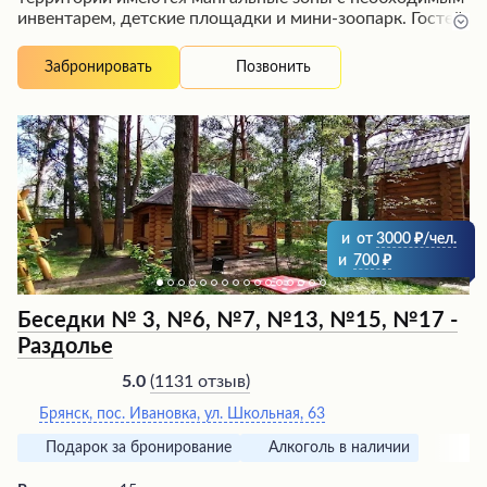
инвентарем, детские площадки и мини-зоопарк. Гостей
встречает дружелюбный персонал, внутри коттеджей
чисто и аккуратно, есть телевизоры, музыкальные
Позвонить
Забронировать
центры и кондиционеры. Посетители отмечают
вкусную еду, отличное обслуживание и приветливость
администраторов, что создает атмосферу
гостеприимства для приятного времяпрепровождения.
и
от
3000
/чел.
и
700
Беседки № 3, №6, №7, №13, №15, №17 -
Раздолье
(
1131 отзыв
)
5.0
Брянск, пос. Ивановка, ул. Школьная, 63
Подарок за бронирование
Алкоголь в наличии