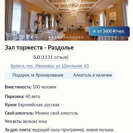
и
от
3600
/чел.
Зал торжеств - Раздолье
(
1131 отзыв
)
5.0
Брянск, пос. Ивановка, ул. Школьная, 63
Подарок за бронирование
Алкоголь в наличии
Вместимость:
100 человек
Парковка:
40 авто
Кухня:
Европейская, русская
Свой алкоголь:
Можно свой алкоголь
Что есть:
велком зона
За доп. плату:
ведущий (шоу-программа), живая музыка,