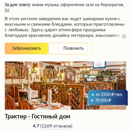
За доп. плату:
живая музыка, оформление зала на Корпоратив,
DJ
В этом уютном заведении вас ждет шикарная кухня с
вкусными и свежими блюдами, которые приготовлены
с любовью. Здесь царит атмосфера праздника
благодаря красивому дизайну интерьера, изысканному
освещению и теплому обслуживанию вежливых
официантов. Гости отмечают, что заведение идеально
Позвонить
Забронировать
подходит для проведения торжественных
мероприятий, таких как свадьбы или выпускные вечера,
где можно насладиться изысканной атмосферой и
высоким уровнем организации. Посетители остаются
довольны обслуживанием, разумными ценами и
рекомендуют это место своим близким.
и
от
2500
/чел.
и
70 000
Трактир - Гостиный дом
(
1269 отзывов
)
4.7