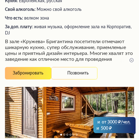
Кухня:
Европейская, русская
Свой алкоголь:
Можно свой алкоголь
Что есть:
велком зона
За доп. плату:
живая музыка, оформление зала на Корпоратив,
DJ
В зале «Кружева» Бригантина посетители отмечают
шикарную кухню, супер обслуживание, приемлемые
цены и приятный дизайн интерьера. Многие хвалят это
заведение как отличное место для проведения
банкетов, где можно отведать вкусные блюда и
насладиться вежливым обслуживанием персонала.
Позвонить
Забронировать
Некоторые гости называют его самым замечательным
заведением в городе, отмечая талантливого повара,
радушную хозяйку и прекрасных сотрудников,
создающих непередаваемую атмосферу
гостеприимства.
и
от
3000
/чел.
и
500