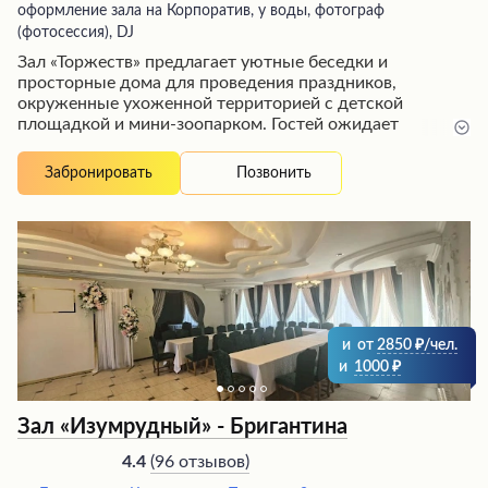
оформление зала на Корпоратив, у воды, фотограф
(фотосессия), DJ
Зал «Торжеств» предлагает уютные беседки и
просторные дома для проведения праздников,
окруженные ухоженной территорией с детской
площадкой и мини-зоопарком. Гостей ожидает
радушный прием дружелюбного персонала, чистота и
аккуратность в помещениях. Особым преимуществом
Позвонить
Забронировать
является наличие мангальной зоны с бесплатным
предоставлением необходимого инвентаря.
Посетители отмечают вкусную еду и отличное
обслуживание, что делает это место идеальным
выбором для незабываемого торжества в кругу
близких.
и
от
2850
/чел.
и
1000
Зал «Изумрудный» - Бригантина
(
96 отзывов
)
4.4