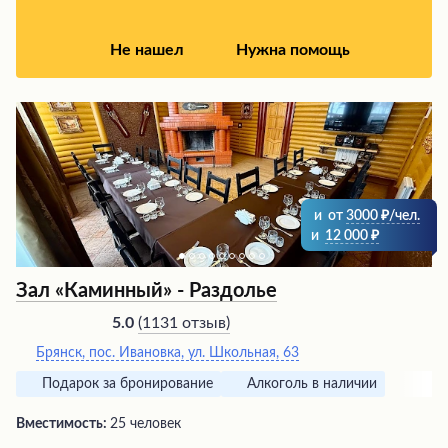
Не нашел
Нужна помощь
и
от
3000
/чел.
и
12 000
Зал «Каминный» - Раздолье
(
1131 отзыв
)
5.0
Брянск, пос. Ивановка, ул. Школьная, 63
Подарок за бронирование
Алкоголь в наличии
Вместимость:
25 человек