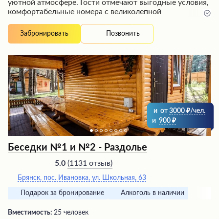
уютной атмосфере. Гости отмечают выгодные условия,
комфортабельные номера с великолепной
звукоизоляцией и просторную территорию с
различными фотозонами и зоопарком. Радушное
Позвонить
Забронировать
обслуживание, вкусные блюда с большими порциями и
доступные цены в ресторане оставят приятные
впечатления. При этом некоторые удобства, такие как
освещение территории, необходимый инвентарь и
дополнительные аксессуары в номерах, могут быть
улучшены для повышения комфорта гостей.
и
от
3000
/чел.
и
900
Беседки №1 и №2 - Раздолье
(
1131 отзыв
)
5.0
Брянск, пос. Ивановка, ул. Школьная, 63
Подарок за бронирование
Алкоголь в наличии
Вместимость:
25 человек