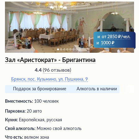
и
от
2850
/чел.
и
1000
Зал «Аристократ» - Бригантина
(
96 отзывов
)
4.4
Брянск, пос. Кузьмино, ул. Пушкина, 9
Подарок за бронирование
Алкоголь в наличии
Вместимость:
100 человек
Парковка:
20 авто
Кухня:
Европейская, русская
Свой алкоголь:
Можно свой алкоголь
Что есть:
велком зона