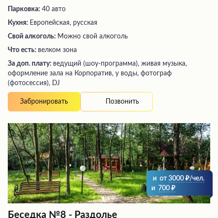
Парковка:
40 авто
Кухня:
Европейская, русская
Свой алкоголь:
Можно свой алкоголь
Что есть:
велком зона
За доп. плату:
ведущий (шоу-программа), живая музыка,
оформление зала на Корпоратив, у воды, фотограф
(фотосессия), DJ
Позвонить
Забронировать
и
от
3000
/чел.
и
700
Беседка №8 - Раздолье