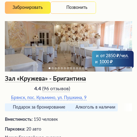
обслуживание официантов. Особого внимания
Позвонить
Забронировать
заслуживает гостеприимство администрации, которая
готова предложить дополнительные услуги для
удобства гостей.
и
от
2850
/чел.
и
1000
Зал «Кружева» - Бригантина
(
96 отзывов
)
4.4
Брянск, пос. Кузьмино, ул. Пушкина, 9
Подарок за бронирование
Алкоголь в наличии
Вместимость:
150 человек
Парковка:
20 авто