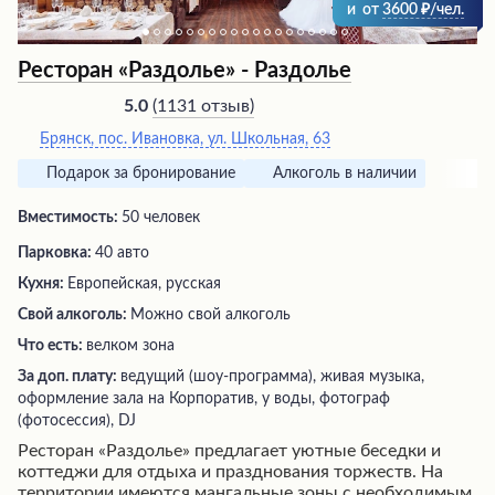
и
от
3600
/чел.
Ресторан «Раздолье» - Раздолье
(
1131 отзыв
)
5.0
Брянск, пос. Ивановка, ул. Школьная, 63
Подарок за бронирование
Алкоголь в наличии
Вместимость:
50 человек
Парковка:
40 авто
Кухня:
Европейская, русская
Свой алкоголь:
Можно свой алкоголь
Что есть:
велком зона
За доп. плату:
ведущий (шоу-программа), живая музыка,
оформление зала на Корпоратив, у воды, фотограф
(фотосессия), DJ
Ресторан «Раздолье» предлагает уютные беседки и
коттеджи для отдыха и празднования торжеств. На
территории имеются мангальные зоны с необходимым