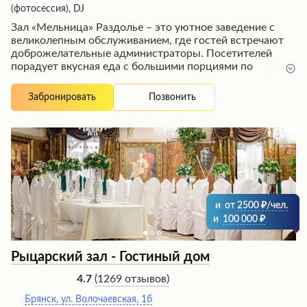
(фотосессия), DJ
Зал «Мельница» Раздолье – это уютное заведение с
великолепным обслуживанием, где гостей встречают
доброжелательные администраторы. Посетителей
порадует вкусная еда с большими порциями по
приятным ценам, а также живописная территория с
зоопарком и красочной ночной подсветкой. Номера
Позвонить
Забронировать
отличаются тишиной и комфортом даже при близости
к дороге. Помимо залов для торжеств, есть и
отдельные домики с каминами для семейного отдыха.
Заведение предлагает выгодные условия как для
проведения праздников, так и для спокойного
времяпрепровождения.
и
от
2500
/чел.
и
100 000
Рыцарский зал - Гостиный дом
(
1269 отзывов
)
4.7
Брянск, ул. Волочаевская, 1б