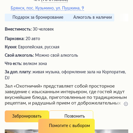
Брянск, пос. Кузьмино, ул. Пушкина, 9
Подарок за бронирование
Алкоголь в наличии
Вместимость:
30 человек
Парковка:
20 авто
Кухня:
Европейская, русская
Свой алкоголь:
Можно свой алкоголь
Что есть:
велком зона
За доп. плату:
живая музыка, оформление зала на Корпоратив,
DJ
Зал «Охотничий» представляет собой просторное
заведение с изысканным интерьером, где гостей ждут
вкуснейшие блюда, приготовленные по традиционным
рецептам, и радушный прием от доброжелательных
сотрудников. Профессиональная команда поможет
организовать любое мероприятие на высшем уровне,
Позвонить
Забронировать
внимательно отнесясь к каждой детали торжества.
Посетители отмечают шикарную кухню, превосходное
Помогите с выбором
обслуживание и уютную атмосферу этого места, что