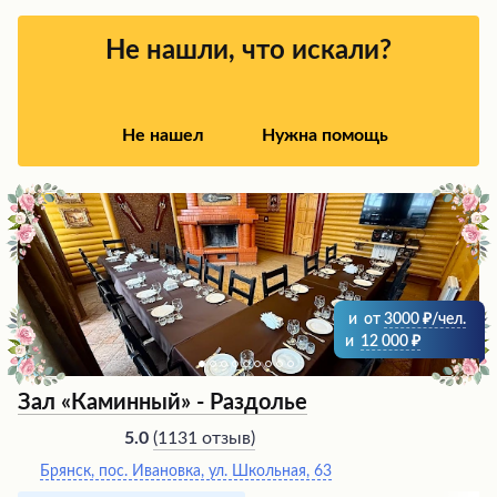
Посетители отмечают шикарную кухню, превосходное
обслуживание и уютную атмосферу этого места, что
делает его идеальным выбором для проведения самых
Не нашли, что искали?
разных событий.
Не нашел
Нужна помощь
и
от
3000
/чел.
и
12 000
Зал «Каминный» - Раздолье
(
1131 отзыв
)
5.0
Брянск, пос. Ивановка, ул. Школьная, 63