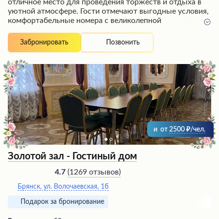
отличное место для проведения торжеств и отдыха в
уютной атмосфере. Гости отмечают выгодные условия,
комфортабельные номера с великолепной
звукоизоляцией и просторную территорию с
различными фотозонами и зоопарком. Радушное
Позвонить
Забронировать
обслуживание, вкусные блюда с большими порциями и
доступные цены в ресторане оставят приятные
впечатления. При этом некоторые удобства, такие как
освещение территории, необходимый инвентарь и
дополнительные аксессуары в номерах, могут быть
улучшены для повышения комфорта гостей.
и
от
2500
/чел.
Золотой зал - Гостиный дом
(
1269 отзывов
)
4.7
Брянск, ул. Волочаевская, 1б
Подарок за бронирование