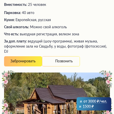
Вместимость:
25 человек
Парковка:
40 авто
Кухня:
Европейская, русская
Свой алкоголь:
Можно свой алкоголь
Что есть:
выездная регистрация, велком зона
За доп. плату:
ведущий (шоу-программа), живая музыка,
оформление зала на Свадьбу, у воды, фотограф (фотосессия),
DJ
Позвонить
Забронировать
и
от
3000
/чел.
и
1500