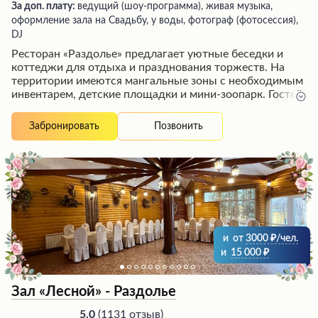
За доп. плату:
ведущий (шоу-программа), живая музыка,
оформление зала на Свадьбу, у воды, фотограф (фотосессия),
DJ
Ресторан «Раздолье» предлагает уютные беседки и
коттеджи для отдыха и празднования торжеств. На
территории имеются мангальные зоны с необходимым
инвентарем, детские площадки и мини-зоопарк. Гостей
встречает дружелюбный персонал, внутри коттеджей
чисто и аккуратно, есть телевизоры, музыкальные
Позвонить
Забронировать
центры и кондиционеры. Посетители отмечают
вкусную еду, отличное обслуживание и приветливость
администраторов, что создает атмосферу
гостеприимства для приятного времяпрепровождения.
и
от
3000
/чел.
и
15 000
Зал «Лесной» - Раздолье
(
1131 отзыв
)
5.0