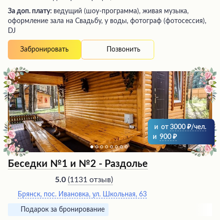
За доп. плату:
ведущий (шоу-программа), живая музыка,
оформление зала на Свадьбу, у воды, фотограф (фотосессия),
DJ
Позвонить
Забронировать
и
от
3000
/чел.
и
900
Беседки №1 и №2 - Раздолье
(
1131 отзыв
)
5.0
Брянск, пос. Ивановка, ул. Школьная, 63
Подарок за бронирование