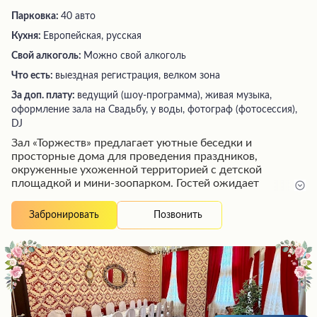
Парковка:
40 авто
Кухня:
Европейская, русская
Свой алкоголь:
Можно свой алкоголь
Что есть:
выездная регистрация, велком зона
За доп. плату:
ведущий (шоу-программа), живая музыка,
оформление зала на Свадьбу, у воды, фотограф (фотосессия),
DJ
Зал «Торжеств» предлагает уютные беседки и
просторные дома для проведения праздников,
окруженные ухоженной территорией с детской
площадкой и мини-зоопарком. Гостей ожидает
радушный прием дружелюбного персонала, чистота и
аккуратность в помещениях. Особым преимуществом
Позвонить
Забронировать
является наличие мангальной зоны с бесплатным
предоставлением необходимого инвентаря.
Посетители отмечают вкусную еду и отличное
обслуживание, что делает это место идеальным
выбором для незабываемого торжества в кругу
близких.