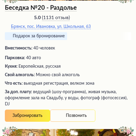
Беседка №20 - Раздолье
(
1131 отзыв
)
5.0
Брянск, пос. Ивановка, ул. Школьная, 63
Подарок за бронирование
Вместимость:
40 человек
Парковка:
40 авто
Кухня:
Европейская, русская
Свой алкоголь:
Можно свой алкоголь
Что есть:
выездная регистрация, велком зона
За доп. плату:
ведущий (шоу-программа), живая музыка,
оформление зала на Свадьбу, у воды, фотограф (фотосессия),
DJ
Позвонить
Забронировать