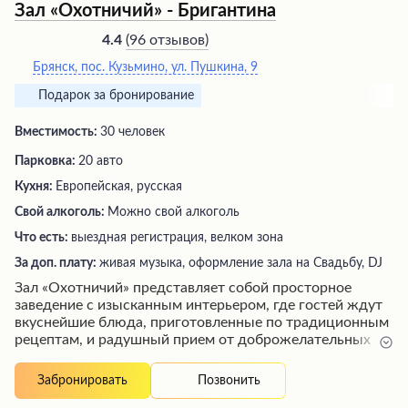
Зал «Охотничий» - Бригантина
(
96 отзывов
)
4.4
Брянск, пос. Кузьмино, ул. Пушкина, 9
Подарок за бронирование
Вместимость:
30 человек
Парковка:
20 авто
Кухня:
Европейская, русская
Свой алкоголь:
Можно свой алкоголь
Что есть:
выездная регистрация, велком зона
За доп. плату:
живая музыка, оформление зала на Свадьбу, DJ
Зал «Охотничий» представляет собой просторное
заведение с изысканным интерьером, где гостей ждут
вкуснейшие блюда, приготовленные по традиционным
рецептам, и радушный прием от доброжелательных
сотрудников. Профессиональная команда поможет
организовать любое мероприятие на высшем уровне,
Позвонить
Забронировать
внимательно отнесясь к каждой детали торжества.