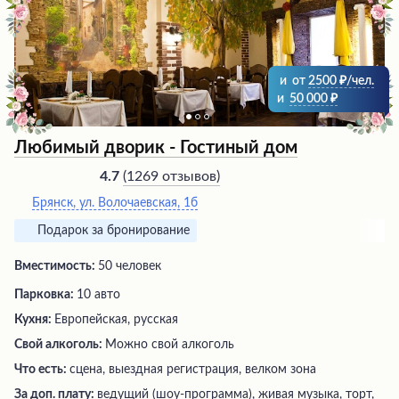
и
от
2500
/чел.
и
50 000
Любимый дворик - Гостиный дом
(
1269 отзывов
)
4.7
Брянск, ул. Волочаевская, 1б
Подарок за бронирование
Вместимость:
50 человек
Парковка:
10 авто
Кухня:
Европейская, русская
Свой алкоголь:
Можно свой алкоголь
Что есть:
сцена, выездная регистрация, велком зона
За доп. плату:
ведущий (шоу-программа), живая музыка, торт,