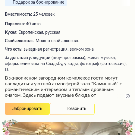
Подарок за бронирование
Вместимость:
25 человек
Парковка:
40 авто
Кухня:
Европейская, русская
Свой алкоголь:
Можно свой алкоголь
Что есть:
выездная регистрация, велком зона
За доп. плату:
ведущий (шоу-программа), живая музыка,
оформление зала на Свадьбу, у воды, фотограф (фотосессия),
DJ
В живописном загородном комплексе гости могут
насладиться уютной атмосферой зала "Каминный" с
романтическим интерьером и теплым дровяным
очагом. Здесь подают вкусные блюда от
профессиональных поваров, а дружелюбный персонал
обеспечивает безупречное обслуживание. Посетители
Позвонить
Забронировать
высоко оценивают красочное оформление банкетов и
торжеств, а также удобные номера с кондиционерами
и всеми необходимыми удобствами. На обширной
территории есть озера, пруды, зоопарк, музей и другие