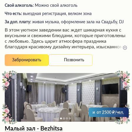
Свой алкоголь:
Можно свой алкоголь
Что есть:
выездная регистрация, велком зона
За доп. плату:
живая музыка, оформление зала на Свадьбу, DJ
В этом уютном заведении вас ждет шикарная кухня с
вкусными и свежими блюдами, которые приготовлены
с любовью. Здесь царит атмосфера праздника
благодаря красивому дизайну интерьера, изысканному
освещению и теплому обслуживанию вежливых
официантов. Гости отмечают, что заведение идеально
Позвонить
Забронировать
подходит для проведения торжественных
мероприятий, таких как свадьбы или выпускные вечера,
где можно насладиться изысканной атмосферой и
высоким уровнем организации. Посетители остаются
довольны обслуживанием, разумными ценами и
рекомендуют это место своим близким.
и
от
2500
/чел.
Малый зал - Bezhitsa