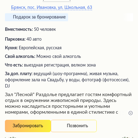
Брянск, пос. Ивановка, ул. Школьная, 63
Подарок за бронирование
Вместимость:
50 человек
Парковка:
40 авто
Кухня:
Европейская, русская
Свой алкоголь:
Можно свой алкоголь
Что есть:
выездная регистрация, велком зона
За доп. плату:
ведущий (шоу-программа), живая музыка,
оформление зала на Свадьбу, у воды, фотограф (фотосессия),
DJ
Зал "Лесной" Раздолье предлагает гостям комфортный
отдых в окружении живописной природы. Здесь
можно насладиться просторными и уютными
номерами, оформленными в единой стилистике с
ландшафтным дизайном территории. Заведение радует
вкусной и качественной едой, а также приветливым и
Позвонить
Забронировать
отзывчивым персоналом, готовым помочь с любым
вопросом. Независимо от погодных условий,