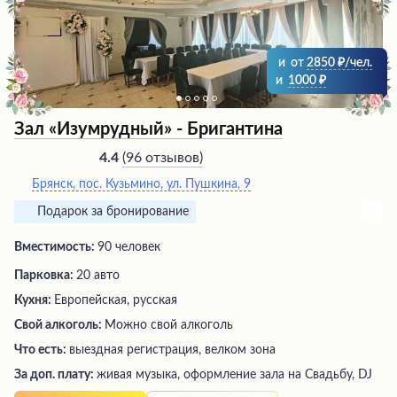
достопримечательности для интересного отдыха.
и
от
2850
/чел.
и
1000
Зал «Изумрудный» - Бригантина
(
96 отзывов
)
4.4
Брянск, пос. Кузьмино, ул. Пушкина, 9
Подарок за бронирование
Вместимость:
90 человек
Парковка:
20 авто
Кухня:
Европейская, русская
Свой алкоголь:
Можно свой алкоголь
Что есть:
выездная регистрация, велком зона
За доп. плату:
живая музыка, оформление зала на Свадьбу, DJ