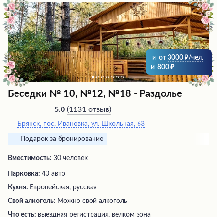
атмосфера уюта и гармонии не покидает это место,
делая его идеальным выбором для спокойного отдыха
или проведения различных мероприятий на природе.
и
от
3000
/чел.
и
800
Беседки № 10, №12, №18 - Раздолье
(
1131 отзыв
)
5.0
Брянск, пос. Ивановка, ул. Школьная, 63
Подарок за бронирование
Вместимость:
30 человек
Парковка:
40 авто
Кухня:
Европейская, русская
Свой алкоголь:
Можно свой алкоголь
Что есть:
выездная регистрация, велком зона